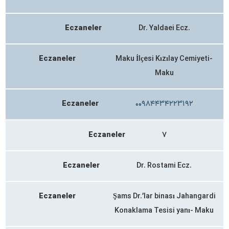
Eczaneler
Dr. Yaldaei Ecz.
Eczaneler
Maku İlçesi Kızılay Cemiyeti-
Maku
Eczaneler
۰۰۹۸۴۴۳۴۲۲۳۱۹۲
Eczaneler
۷
Eczaneler
Dr. Rostami Ecz.
Eczaneler
Şams Dr.’lar binası Jahangardi
Konaklama Tesisi yanı- Maku