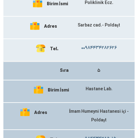
Poliklinik Ecz.
Birim İsmi
Sarbaz cad.- Poldaşt
Adres
۰۰۹۸۴۴۳۴۲۸۲۶۲۶
Tel.
Sıra
۵
Hastane Lab.
Birim İsmi
İmam Humeyni Hastanesi içi -
Adres
Poldaşt