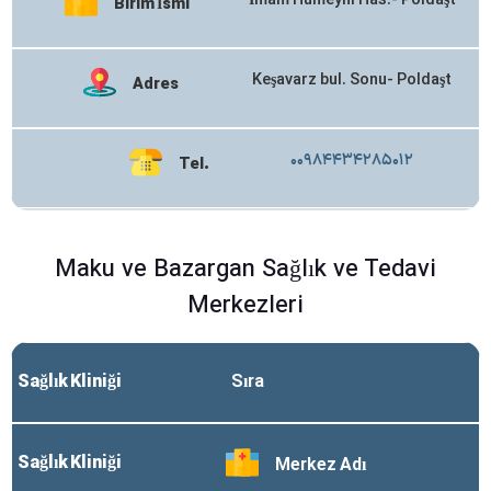
İmam Humeyni Has.- Poldaşt
Birim İsmi
Keşavarz bul. Sonu- Poldaşt
Adres
۰۰۹۸۴۴۳۴۲۸۵۰۱۲
Tel.
Maku ve Bazargan Sağlık ve Tedavi
Merkezleri
Sağlık Kliniği
Sıra
Sağlık Kliniği
Merkez Adı