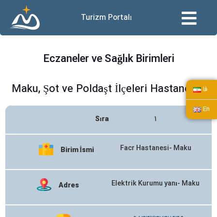
Turizm Portalı
Eczaneler ve Sağlık Birimleri
Maku, Şot ve Poldaşt İlçeleri Hastaneleri
فا
En
Sıra
۱
Facr Hastanesi- Maku
Birim İsmi
Elektrik Kurumu yanı- Maku
Adres