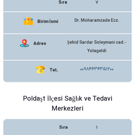
Sıra
۷
Dr. Moharamzade Ecz.
Birim İsmi
Şehid Sardar Soleymani cad.-
Adres
Yolageldi
۰۰۹۸۴۴۳۴۳۵۱۲۰۰
Tel.
Poldaşt İlçesi Sağlık ve Tedavi
Merkezleri
Sıra
۱