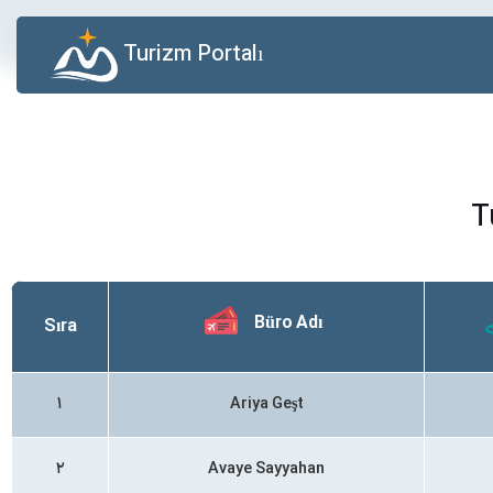
Turizm Portalı
T
Büro Adı
Sıra
۱
Ariya Geşt
۲
Avaye Sayyahan