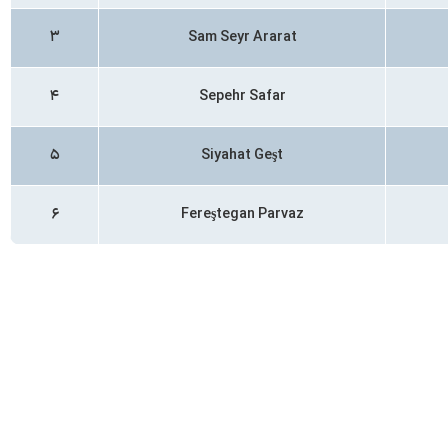
۳
Sam Seyr Ararat
۴
Sepehr Safar
۵
Siyahat Geşt
۶
Fereştegan Parvaz