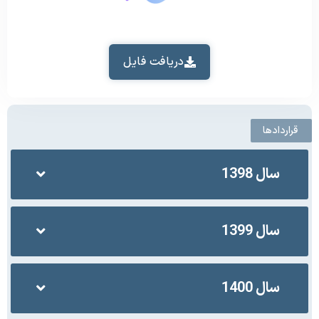
دریافت فایل
قراردادها
سال 1398
سال 1399
سال 1400