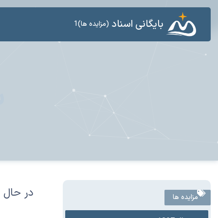
بایگانی اسناد
(مزایده ها)1
س
در حال 
مزایده ها