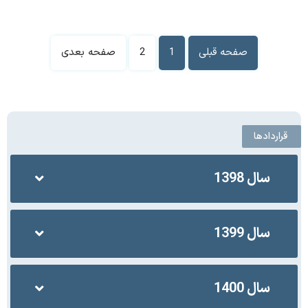
صفحه قبلی
1
2
صفحه بعدی
قراردادها
سال 1398
سال 1399
سال 1400