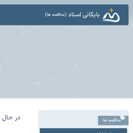
بایگانی اسناد
(مناقصه ها)
س
در حال 
مناقصه ها