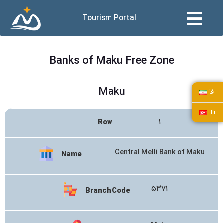
Tourism Portal
Banks of Maku Free Zone
Maku
فا
Tr
Row
۱
Central Melli Bank of Maku
Name
۵۳۷۱
Branch Code