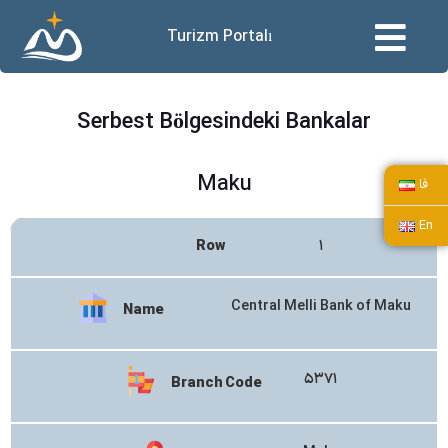
Turizm Portalı
Serbest Bölgesindeki Bankalar
Maku
فا
En
Row
۱
Central Melli Bank of Maku
Name
۵۳۷۱
Branch Code