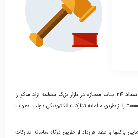
شــرکت ســرمایه گذاری و توســعه ماکو(ســهامی خاص) در نظــر دارد تعداد ۲۴ بــاب مغــازه در بازار بزرگ منطقه آزاد ماکو را
بصورت یکجا و با شــرایط ذیل از طریق مزایده به شــماره ۵۰۰۰۰۹۵۵۳۳۰۰۰۰۰۲ را از طریق سامانه تدارکات الکترونیکی دولت بصورت
ایی پاکتها و عقد قرارداد از طریق درگاه سامانه تدارکات