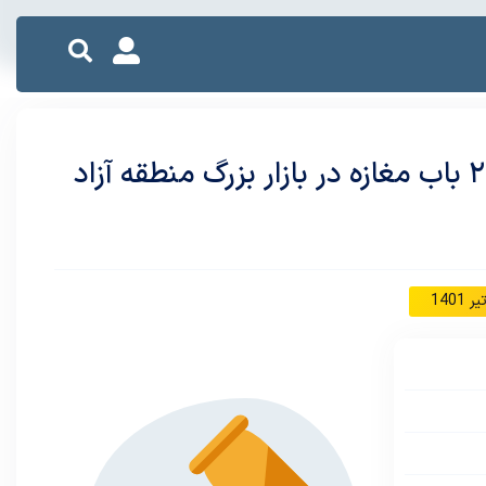
فراخوان مزایده عمومی واگذاری بصورت اجاره ۲۴ باب مغازه در بازار بزرگ منطقه آزاد