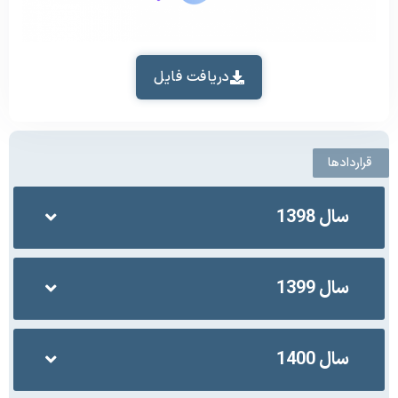
دریافت فایل
قراردادها
سال 1398
سال 1399
سال 1400