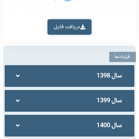
دریافت فایل
قراردادها
سال 1398
سال 1399
سال 1400