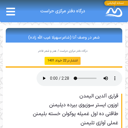
نسخه آزمایشی
درگاه دفتر مرکزی حراست
شعر در وصف آنا (شاعر:سهیلا غیب الله زاده)
درگاه دفتر مرکزی حراست /
هنر و شعر فاخر
انتشار در
22 خرداد 1401
قراری آلدین الیمدن
اوزون ایستر سوزیوی بیرده دیلیمنن
طاقتی ده اول غمیله پوکولن خسته بلیمنن
غملی آوازی تلیمنن