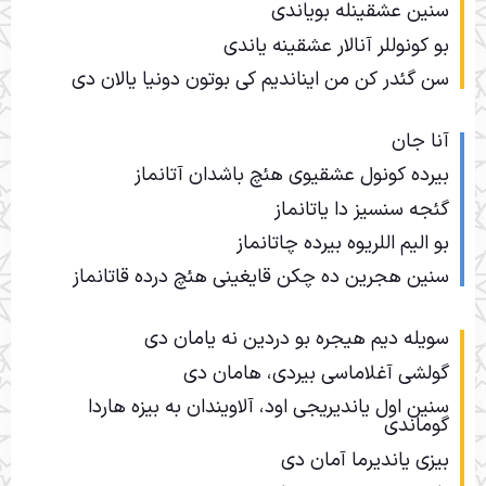
سنین عشقینله بویاندی
بو کونوللر آنالار عشقینه یاندی
سن گئدر کن من ایناندیم کی بوتون دونیا یالان دی
آنا جان
بیرده کونول عشقیوی هئچ باشدان آتانماز
گئجه سنسیز دا یاتانماز
بو الیم اللریوه بیرده چاتانماز
سنین هجرین ده چکن قایغینی هئچ درده قاتانماز
سویله دیم هیجره بو دردین نه یامان دی
گولشی آغلاماسی بیردی، هامان دی
سنین اول یاندیریجی اود، آلاویندان به بیزه هاردا
گوماندی
بیزی یاندیرما آمان دی