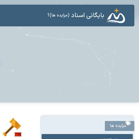
بایگانی اسناد
(مزایده ها)1
س
مزایده ها