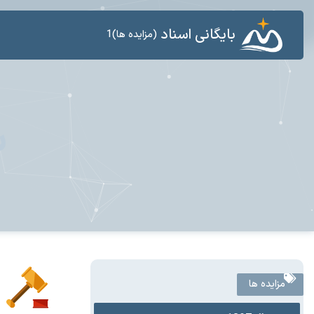
بایگانی اسناد
(مزایده ها)1
س
مزایده ها