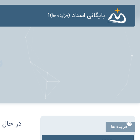
بایگانی اسناد
(مزایده ها)1
س
در حال 
مزایده ها