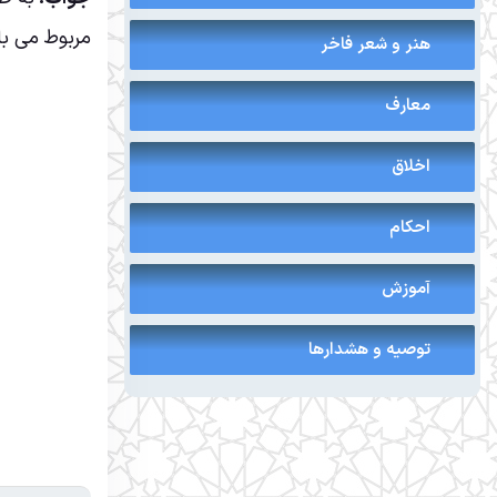
مربوط می با
هنر و شعر فاخر
معارف
اخلاق
احکام
آموزش
توصیه و هشدارها