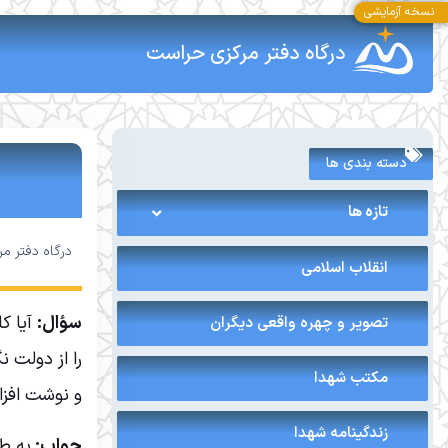
نسخه آزمایشی
درگاه دفتر مرکزی حراست
دسته بندی ها
تازه ها
درگاه دفتر م
انقلاب اسلامی
سؤال:
آیا ک
تصویر و چهره واقعی دیگران
را از دولت ن
مکتب شهدا
و نوشت افزا
زندگینامه شهدا
جواب:
به طو