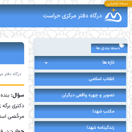
نسخه آزمایشی
درگاه دفتر مرکزی حراست
دسته بندی ها
تازه ها
درگاه دفتر م
انقلاب اسلامی
سؤال:
بنده 
تصویر و چهره واقعی دیگران
دکتری برگه ی
مکتب شهدا
مرخّصی استعل
زندگینامه شهدا
جواب:
در فر