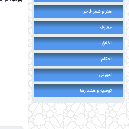
هنر و شعر فاخر
معارف
اخلاق
احکام
آموزش
توصیه و هشدارها