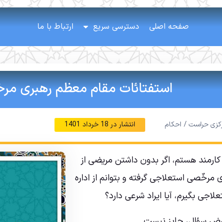
صفحه اصلی
دسترسی سریع
ارتباط با ما
استفتائات مقام معظم رهبری م
رکزی حراست /
احکام
انتشار در
18 خرداد 1401
کارمند هستم، اگر بدون داشتن مریضی از
 مرخّصی استعلاجی گرفته و بتوانم از اداره
اجی بگیرم، آیا ایراد شرعی دارد؟
ض سؤال، جایز نیست.