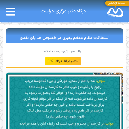
نسخه آزمایشی
درگاه دفتر مرکزی حراست
استفتائات مقام معظم رهبری در خصوص هدایای نقدی
درگاه دفتر مرکزی حراست /
احکام
انتشار در
18 خرداد 1401