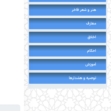
هنر و شعر فاخر
معارف
اخلاق
احکام
آموزش
توصیه و هشدارها