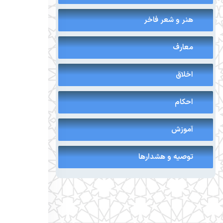
هنر و شعر فاخر
معارف
اخلاق
احکام
آموزش
توصیه و هشدارها