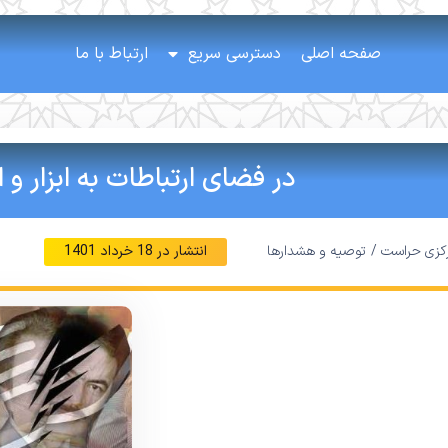
صفحه اصلی
دسترسی سریع
ارتباط با ما
در فضای ارتباطات به ابزار و ا
رکزی حراست /
توصیه و هشدارها
انتشار در
18 خرداد 1401