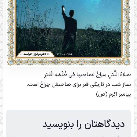
صَلاهُ اللَّیْلِ سِراجٌ لِصاحِبِها فِى ظُلْمَهِ الْقَبْرِ
نماز شب در تاریکى قبر براى صاحبش چراغ است.
پیامبر اکرم (ص)
دیدگاهتان را بنویسید