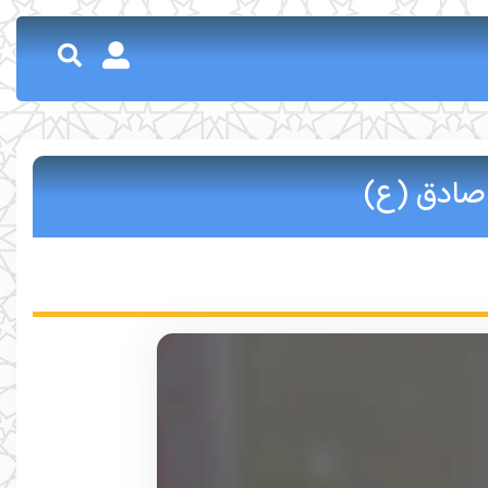
 صادق (ع)