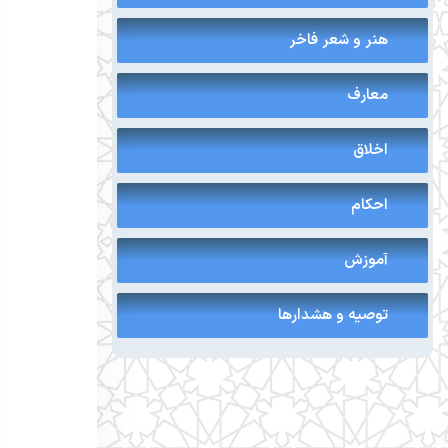
هنر و شعر فاخر
معارف
اخلاق
احکام
آموزش
توصیه و هشدارها