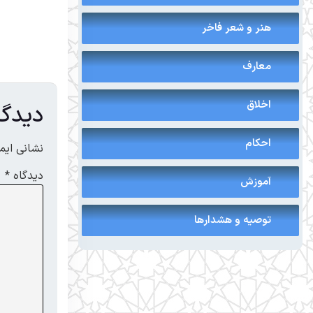
هنر و شعر فاخر
معارف
اخلاق
دیدگا
احکام
نشانی ایم
دیدگاه
*
آموزش
توصیه و هشدارها