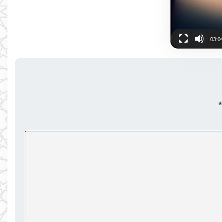
03:0
*