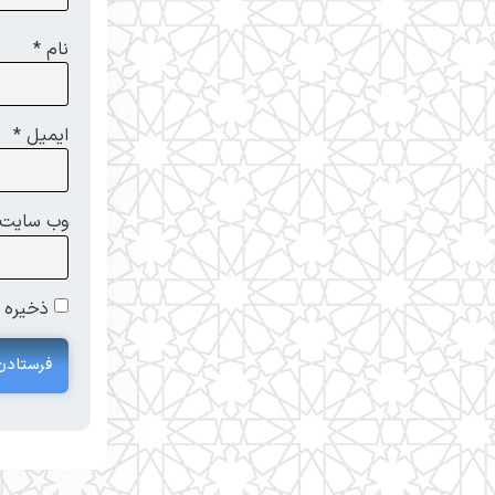
نام
*
ایمیل
*
وب‌ سایت
ذخیره ن