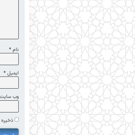
نام
*
ایمیل
*
وب‌ سایت
ذخیره ن