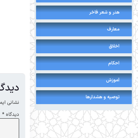
هنر و شعر فاخر
معارف
اخلاق
احکام
آموزش
دیدگا
توصیه و هشدارها
نشانی ایم
دیدگاه
*