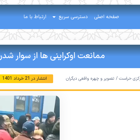
صفحه اصلی
دسترسی سریع
ارتباط با ما
ممانعت اوکراینی ها از سوار شدن 
رکزی حراست /
تصویر و چهره واقعی دیگران
انتشار در
21 خرداد 1401
نمایشگر
ویدیو