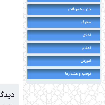
هنر و شعر فاخر
معارف
اخلاق
احکام
آموزش
توصیه و هشدارها
دیدگا