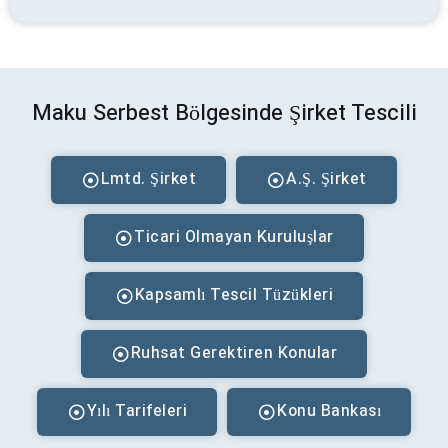
Maku Serbest Bölgesinde Şirket Tescili
Lmtd. Şirket
A.Ş. Şirket
Ticari Olmayan Kuruluşlar
Kapsamlı Tescil Tüzükleri
Ruhsat Gerektiren Konular
Yılı Tarifeleri
Konu Bankası