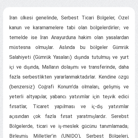
İran ülkesi genelinde, Serbest Ticari Bölgeler, Özel
kanun ve kararnamelere tabi olan bölgelerdirler; ve
temelde ise İran Anayurduna hakim olan yasalardan
müstesna olmuşlar. Aslında bu bölgeler Gümrük
Salahiyeti (Gümrük Yasaları) dışında tutulmuş ve yurt
içi ve dışında, Malların dolaşımı ve transferinde, daha
fazla serbestlikten yararlanmaktadırlar. Kendine özgü
(benzersiz) Coğrafi Konum’da olmaları, gelişmiş ve
yeterli altyapılar, yabancı yatırımlar için teşvik edici
fırsatlar, Ticaret yapılması ve iç-dış yatırımlar
açısından çok fazla fırsat yaratmışlardır. Serebst
Bölgelerde, ticari ve iş-meslek gücünu tanımlamada;
Birleşmiş Milletler’in (UNIDO), Serbest Bölgeleri,