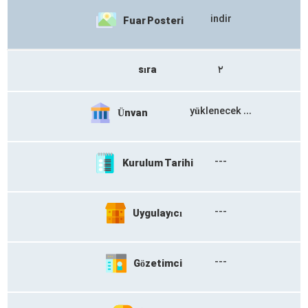
indir
Fuar Posteri
sıra
۲
yüklenecek ...​​
Ünvan
---
Kurulum Tarihi
---
Uygulayıcı
---
Gözetimci