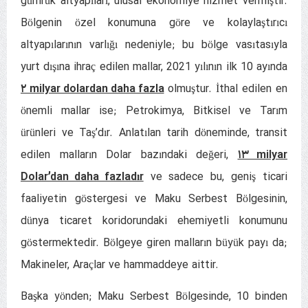
gümrük altyapıları, ulusal ekonomiye hizmet vermiştir.
Bölgenin özel konumuna göre ve kolaylaştırıcı
altyapılarının varlığı nedeniyle; bu bölge vasıtasıyla
yurt dışına ihraç edilen mallar, 2021 yılının ilk 10 ayında
۲ milyar dolardan daha fazla
olmuştur. İthal edilen en
önemli mallar ise; Petrokimya, Bitkisel ve Tarım
ürünleri ve Taş’dır. Anlatılan tarih döneminde, transit
edilen malların Dolar bazındaki değeri,
۱۳ milyar
Dolar’dan daha fazladır
ve sadece bu, geniş ticari
faaliyetin göstergesi ve Maku Serbest Bölgesinin,
dünya ticaret koridorundaki ehemiyetli konumunu
göstermektedir. Bölgeye giren malların büyük payı da;
Makineler, Araçlar ve hammaddeye aittir.
Başka yönden; Maku Serbest Bölgesinde, 10 binden