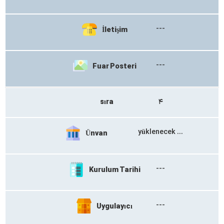
---
İletişim
---
Fuar Posteri
sıra
۴
yüklenecek ...​​
Ünvan
---
Kurulum Tarihi
---
Uygulayıcı