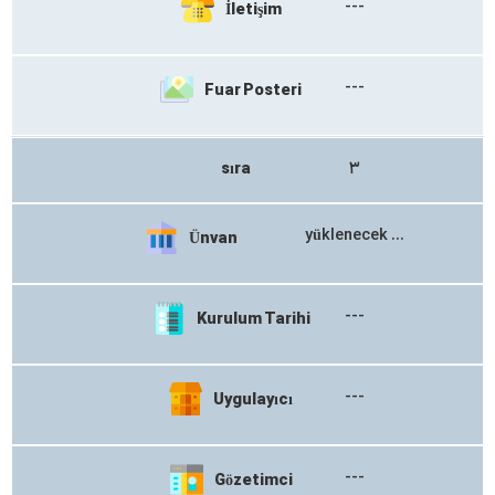
---
İletişim
---
Fuar Posteri
sıra
۳
yüklenecek ...​​
Ünvan
---
Kurulum Tarihi
---
Uygulayıcı
---
Gözetimci