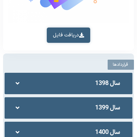
دریافت فایل
قراردادها
سال 1398
سال 1399
سال 1400