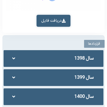
دریافت فایل
قراردادها
سال 1398
سال 1399
سال 1400