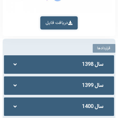
دریافت فایل
قراردادها
سال 1398
سال 1399
سال 1400