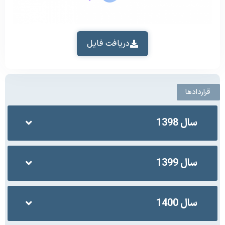
دریافت فایل
قراردادها
سال 1398
سال 1399
سال 1400