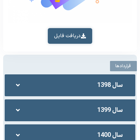
دریافت فایل
قراردادها
سال 1398
سال 1399
سال 1400