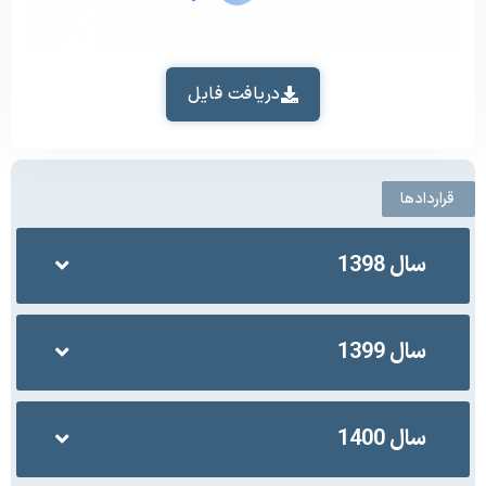
دریافت فایل
قراردادها
سال 1398
سال 1399
سال 1400