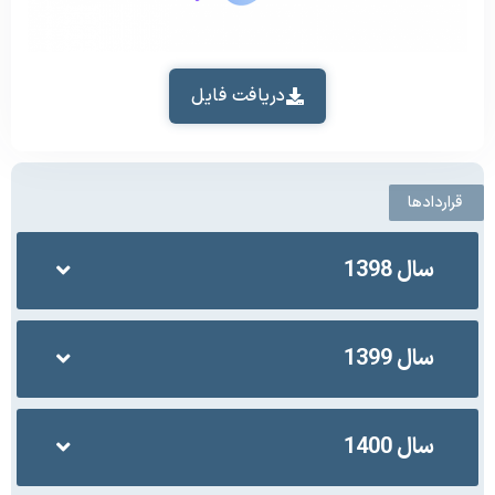
دریافت فایل
قراردادها
سال 1398
سال 1399
سال 1400