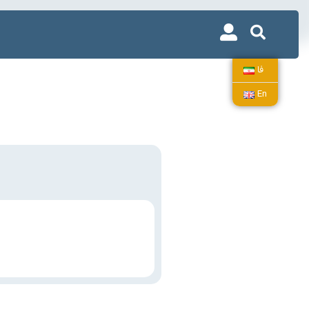
فا
En