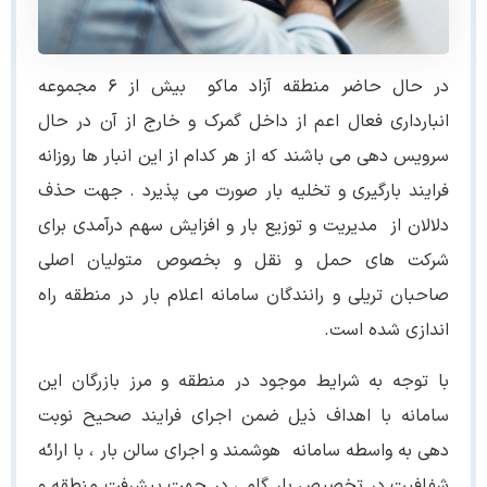
در ﺣﺎل ﺣﺎﺿﺮ منطقه آزاد ماکو ﺑﯿﺶ از ۶ مجموعه
اﻧﺒﺎرداری ﻓﻌﺎل اﻋﻢ از داﺧﻞ ﮔﻤﺮک و ﺧﺎرج از آن در ﺣﺎل
ﺳﺮوﯾﺲ دﻫﯽ ﻣﯽ ﺑﺎﺷﻨﺪ ﮐﻪ از ﻫﺮ ﮐﺪام از اﯾﻦ اﻧﺒﺎر ﻫﺎ روزاﻧﻪ
ﻓﺮاﯾﻨﺪ ﺑﺎرﮔﯿﺮی و ﺗﺨﻠﯿﻪ ﺑﺎر ﺻﻮرت ﻣﯽ ﭘﺬﯾﺮد . جهت حذف
دلالان از ﻣﺪﯾﺮﯾﺖ و ﺗﻮزﯾﻊ بار و افزایش سهم درآﻣﺪی برای
ﺷﺮﮐﺖ ﻫﺎی ﺣﻤﻞ و ﻧﻘﻞ و ﺑﺨﺼﻮص ﻣﺘﻮﻟﯿﺎن اﺻﻠﯽ
ﺻﺎﺣﺒﺎن ﺗﺮﯾﻠﯽ و راﻧﻨﺪﮔﺎن سامانه اعلام بار در منطقه راه
اندازی شده است.
ﺑﺎ ﺗﻮﺟﻪ ﺑﻪ ﺷﺮاﯾﻂ ﻣﻮﺟﻮد در ﻣﻨﻄﻘﻪ و ﻣﺮز بازرگان این
سامانه با اهداف ذیل ﺿﻤﻦ اﺟﺮای ﻓﺮاﯾﻨﺪ ﺻﺤﯿﺢ ﻧﻮﺑﺖ
دﻫﯽ ﺑﻪ واﺳﻄﻪ ﺳﺎﻣﺎﻧﻪ ﻫﻮﺷﻤﻨﺪ و اﺟﺮای ﺳﺎﻟﻦ ﺑﺎر ، با ارائه
شفافیت در تخصیص بار گامی در جهت پیشرفت منطقه و