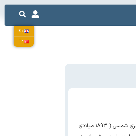
En
Tr
کاخ موزه باغچه جوق در دو کیلو متری جاده ماکو – بازرگان و در روستای باغچه جوق قرار دارد. این کاخ در سال ۱۲۷۲ هجری شمسی ( ۱۸۹۳ میلادی